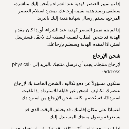
إذا تم تمييز العنصر كهدية عند الشراء وشُحن إليك مباشرة،
ستتلقى رصيد هدية بقيمة إرجاعك. بمجرد استلام العنصر
المرجع، سيتم إرسال شهادة هدية إليك بالبريد.
إذا لم يتم تمييز العنصر كهدية عند الشراء، أو إذا كان مقدم
الهدية قد شحن الطلب لنفسه ليعطيه لك لاحقًا، فسنرسل
استردادًا لمقدم الهدية وسيعلم بإرجاعك.
شحن الإرجاع
لإرجاع منتجك، يجب أن ترسل منتجك بالبريد إلى: {physical
address}.
ستكون مسؤولاً عن دفع تكاليف الشحن الخاصة بك لإرجاع
عنصرك. تكاليف الشحن غير قابلة للاسترداد. إذا تلقيت
استردادًا، فستُخصم تكلفة شحن الإرجاع من استردادك.
اعتمادًا على مكان إقامتك، قد يختلف الوقت الذي قد
يستغرقه وصول منتجك المستبدل إليك.
إذا كنت ترجع عناصر أكثر تكلفة، قد تفكر في استخدام خدمة