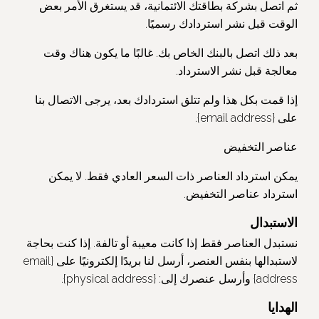
ثم اتصل بشركة بطاقتك الائتمانية، قد يستغرق الأمر بعض
الوقت قبل نشر استردادك رسميًا.
بعد ذلك اتصل بالبنك الخاص بك. غالبًا ما يكون هناك وقت
معالجة قبل نشر الاسترداد.
إذا قمت بكل هذا ولم تتلق استردادك بعد، يرجى الاتصال بنا
على {email address}.
عناصر التخفيض
يمكن استرداد العناصر ذات السعر العادي فقط. لا يمكن
استرداد عناصر التخفيض.
الاستبدال
نستبدل العناصر فقط إذا كانت معيبة أو تالفة. إذا كنت بحاجة
لاستبدالها بنفس العنصر، أرسل لنا بريدًا إلكترونيًا على {email
address} وأرسل عنصرك إلى: {physical address}.
الهدايا