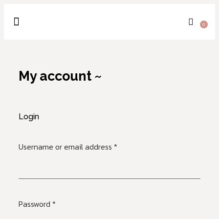
0
OUR PRODUCT
ABOUT US
My account
Login
Username or email address
*
Password
*