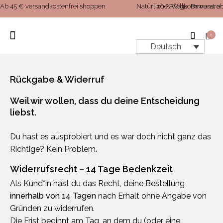
Ab 45 € versandkostenfrei shoppen
Natürliche Pflege. Bewusst en
10 % Willkommensrab
0
Deutsch
UNSERE PRODUKTE
Rückgabe & Widerruf
Weil wir wollen, dass du deine Entscheidung
liebst.
Du hast es ausprobiert und es war doch nicht ganz das
Richtige? Kein Problem.
Widerrufsrecht – 14 Tage Bedenkzeit
Als Kund*in hast du das Recht, deine Bestellung
innerhalb von 14 Tagen
nach Erhalt ohne Angabe von
Gründen zu widerrufen.
Die Frist beginnt am Tag, an dem du (oder eine